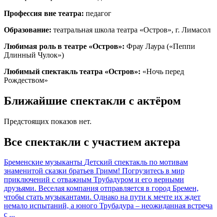
Профессия вне театра:
педагог
Образование:
театральная школа театра «Остров», г. Лимасол
Любимая роль в театре «Остров»:
Фрау Лаура («Пеппи
Длинный Чулок»)
Любимый спектакль театра «Остров»:
«Ночь перед
Рождеством»
Ближайшие спектакли с актёром
Предстоящих показов нет.
Все спектакли с участием актера
Бременские музыканты
Детский спектакль по мотивам
знаменитой сказки братьев Гримм! Погрузитесь в мир
приключений с отважным Трубадуром и его верными
друзьями. Веселая компания отправляется в город Бремен,
чтобы стать музыкантами. Однако на пути к мечте их ждет
немало испытаний, а юного Трубадура – неожиданная встреча
с ...