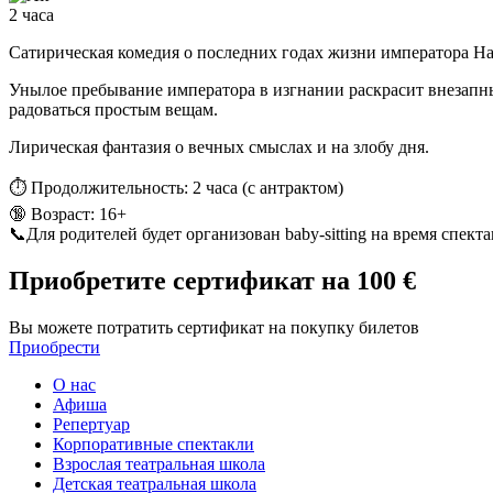
2 часа
Сатирическая комедия о последних годах жизни императора На
Унылое пребывание императора в изгнании раскрасит внезапн
радоваться простым вещам.
Лирическая фантазия о вечных смыслах и на злобу дня.
⏱️ Продолжительность: 2 часа (с антрактом)
🔞 Возраст: 16+
📞Для родителей будет организован baby-sitting на время спект
Приобретите сертификат
на 100 €
Вы можете потратить сертификат на покупку билетов
Приобрести
О нас
Афиша
Репертуар
Корпоративные спектакли
Взрослая театральная школа
Детская театральная школа