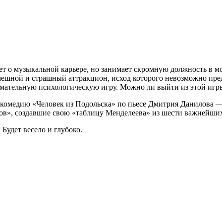
т о музыкальной карьере, но занимает скромную должность в мо
мешной и страшный аттракцион, исход которого невозможно пред
мательную психологическую игру. Можно ли выйти из этой игры 
икомедию «Человек из Подольска» по пьесе Дмитрия Данилова 
ов», создавшие свою «таблицу Менделеева» из шести важнейших 
Будет весело и глубоко.