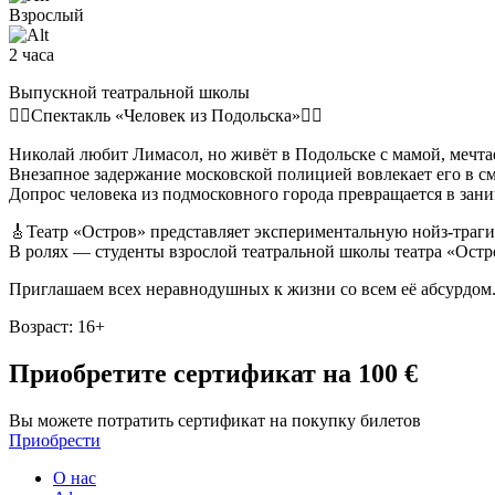
Взрослый
2 часа
Выпускной театральной школы
🕵️‍♂️Спектакль «Человек из Подольска»🕵️‍♂️
Николай любит Лимасол, но живёт в Подольске с мамой, мечтае
Внезапное задержание московской полицией вовлекает его в с
Допрос человека из подмосковного города превращается в зани
🎸Театр «Остров» представляет экспериментальную нойз-траг
В ролях — студенты взрослой театральной школы театра «Остр
Приглашаем всех неравнодушных к жизни со всем её абсурдом. 
Возраст: 16+
Приобретите сертификат
на 100 €
Вы можете потратить сертификат на покупку билетов
Приобрести
О нас